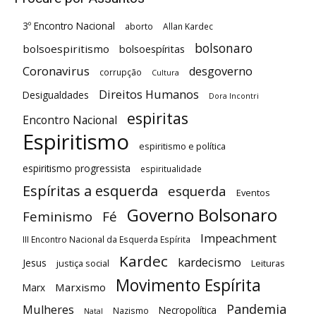
3º Encontro Nacional
aborto
Allan Kardec
bolsonaro
bolsoespiritismo
bolsoespíritas
Coronavirus
desgoverno
corrupção
Cultura
Direitos Humanos
Desigualdades
Dora Incontri
espiritas
Encontro Nacional
Espiritismo
espiritismo e política
espiritismo progressista
espiritualidade
Espíritas a esquerda
esquerda
Eventos
Governo Bolsonaro
Feminismo
Fé
Impeachment
III Encontro Nacional da Esquerda Espírita
Kardec
kardecismo
Jesus
justiça social
Leituras
Movimento Espírita
Marxismo
Marx
Pandemia
Mulheres
Necropolítica
Nazismo
Natal