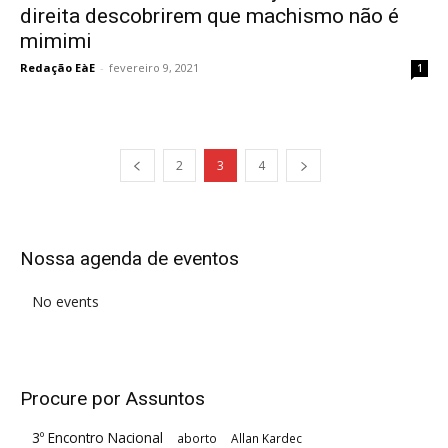
direita descobrirem que machismo não é
mimimi
Redação EàE
-
fevereiro 9, 2021
1
2
3
4
Nossa agenda de eventos
No events
Procure por Assuntos
3º Encontro Nacional
aborto
Allan Kardec