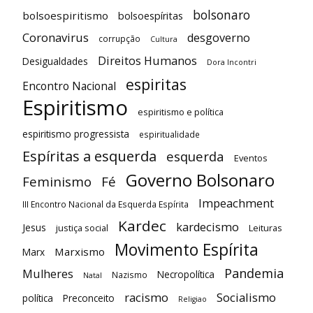
bolsonaro
bolsoespiritismo
bolsoespíritas
Coronavirus
desgoverno
corrupção
Cultura
Direitos Humanos
Desigualdades
Dora Incontri
espiritas
Encontro Nacional
Espiritismo
espiritismo e política
espiritismo progressista
espiritualidade
Espíritas a esquerda
esquerda
Eventos
Governo Bolsonaro
Feminismo
Fé
Impeachment
III Encontro Nacional da Esquerda Espírita
Kardec
kardecismo
Jesus
justiça social
Leituras
Movimento Espírita
Marxismo
Marx
Pandemia
Mulheres
Necropolítica
Nazismo
Natal
racismo
Socialismo
política
Preconceito
Religiao