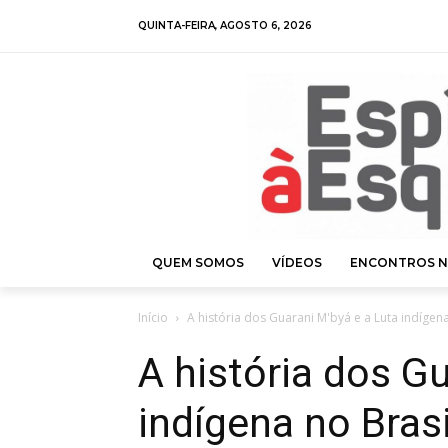
QUINTA-FEIRA, AGOSTO 6, 2026
QUEM SOMOS
VÍDEOS
ENCONTROS N
Início
A história dos Guarani M'byá e a Luta indígena
A história dos G
indígena no Brasi