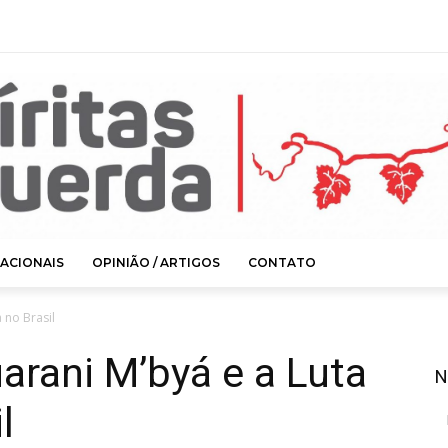
ACIONAIS
OPINIÃO / ARTIGOS
CONTATO
 no Brasil
uarani M’byá e a Luta
N
l