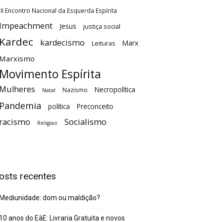
III Encontro Nacional da Esquerda Espírita
Impeachment
Jesus
justiça social
Kardec
kardecismo
Marx
Leituras
Marxismo
Movimento Espírita
Mulheres
Necropolítica
Nazismo
Natal
Pandemia
política
Preconceito
racismo
Socialismo
Religiao
osts recentes
Mediunidade: dom ou maldição?
10 anos do EàE: Livraria Gratuita e novos