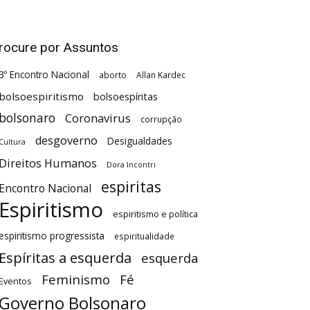
rocure por Assuntos
3º Encontro Nacional
aborto
Allan Kardec
bolsoespiritismo
bolsoespíritas
bolsonaro
Coronavirus
corrupção
desgoverno
Desigualdades
Cultura
Direitos Humanos
Dora Incontri
espiritas
Encontro Nacional
Espiritismo
espiritismo e política
espiritismo progressista
espiritualidade
Espíritas a esquerda
esquerda
Feminismo
Fé
Eventos
Governo Bolsonaro