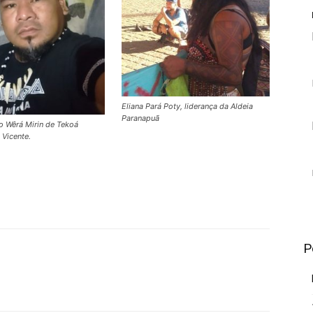
Eliana Pará Poty, liderança da Aldeia
Paranapuã
o Wêrá Mirin de Tekoá
 Vicente.
P