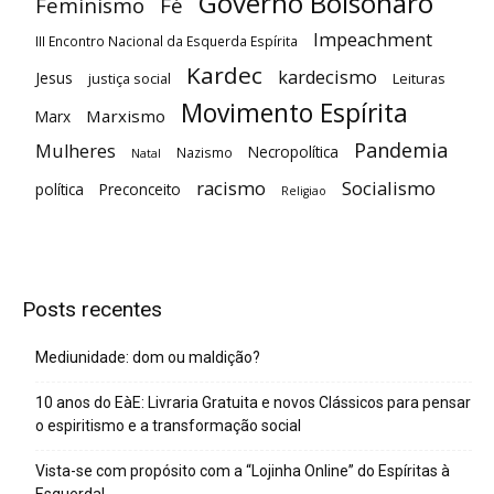
Governo Bolsonaro
Feminismo
Fé
Impeachment
III Encontro Nacional da Esquerda Espírita
Kardec
kardecismo
Jesus
justiça social
Leituras
Movimento Espírita
Marxismo
Marx
Pandemia
Mulheres
Necropolítica
Nazismo
Natal
racismo
Socialismo
política
Preconceito
Religiao
Posts recentes
Mediunidade: dom ou maldição?
10 anos do EàE: Livraria Gratuita e novos Clássicos para pensar
o espiritismo e a transformação social
Vista-se com propósito com a “Lojinha Online” do Espíritas à
Esquerda!