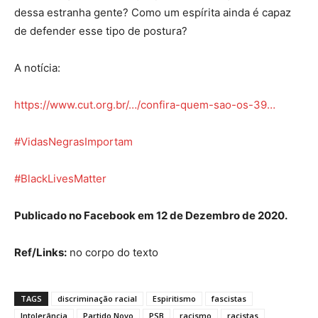
dessa estranha gente? Como um espírita ainda é capaz
de defender esse tipo de postura?
A notícia:
https://www.cut.org.br/…/confira-quem-sao-os-39…
#VidasNegrasImportam
#BlackLivesMatter
Publicado no Facebook em 12 de Dezembro de 2020.
Ref/Links:
no corpo do texto
TAGS
discriminação racial
Espiritismo
fascistas
Intolerância
Partido Novo
PSB
racismo
racistas