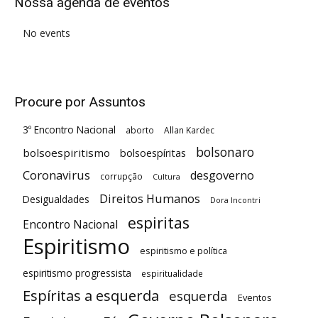
Nossa agenda de eventos
No events
Procure por Assuntos
3º Encontro Nacional
aborto
Allan Kardec
bolsonaro
bolsoespiritismo
bolsoespíritas
Coronavirus
desgoverno
corrupção
Cultura
Direitos Humanos
Desigualdades
Dora Incontri
espiritas
Encontro Nacional
Espiritismo
espiritismo e política
espiritismo progressista
espiritualidade
Espíritas a esquerda
esquerda
Eventos