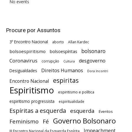
No events
Procure por Assuntos
3º Encontro Nacional
aborto
Allan Kardec
bolsonaro
bolsoespiritismo
bolsoespíritas
Coronavirus
desgoverno
corrupção
Cultura
Direitos Humanos
Desigualdades
Dora Incontri
espiritas
Encontro Nacional
Espiritismo
espiritismo e política
espiritismo progressista
espiritualidade
Espíritas a esquerda
esquerda
Eventos
Governo Bolsonaro
Feminismo
Fé
Impeachment
III Encontro Nacional da Esquerda Espírita