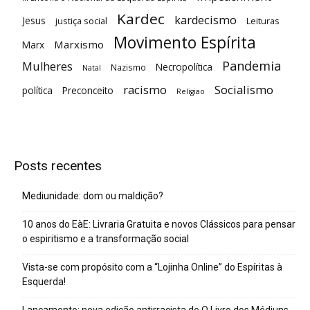
Kardec
kardecismo
Jesus
justiça social
Leituras
Movimento Espírita
Marxismo
Marx
Pandemia
Mulheres
Necropolítica
Nazismo
Natal
racismo
Socialismo
política
Preconceito
Religiao
Posts recentes
Mediunidade: dom ou maldição?
10 anos do EàE: Livraria Gratuita e novos Clássicos para pensar
o espiritismo e a transformação social
Vista-se com propósito com a “Lojinha Online” do Espíritas à
Esquerda!
Lançamento: nova edição antirracista de O Livro dos Médiuns