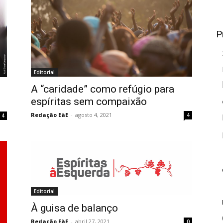
P
Editorial
A “caridade” como refúgio para
espíritas sem compaixão
Redação EàE
-
agosto 4, 2021
4
4
Editorial
À guisa de balanço
Redação EàE
-
abril 27, 2021
0