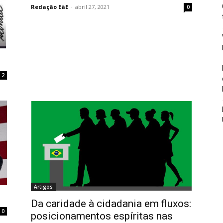
Redação EàE
-
abril 27, 2021
0
2
Artigos
Da caridade à cidadania em fluxos:
0
posicionamentos espíritas nas