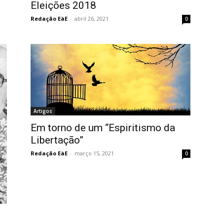
Eleições 2018
Redação EàE
-
abril 26, 2021
0
Artigos
Em torno de um “Espiritismo da
Libertação”
Redação EàE
-
março 15, 2021
0