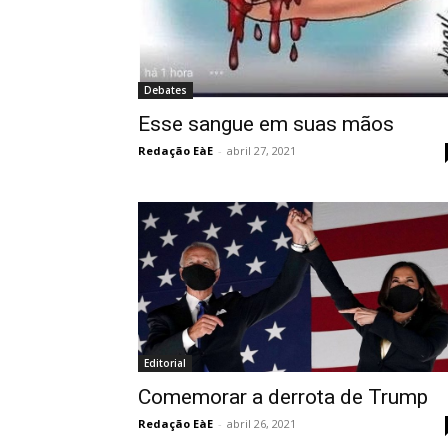
Debates
Esse sangue em suas mãos
Redação EàE
-
abril 27, 2021
Editorial
Comemorar a derrota de Trump
Redação EàE
-
abril 26, 2021