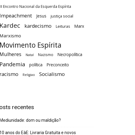
III Encontro Nacional da Esquerda Espírita
Impeachment
Jesus
justiça social
Kardec
kardecismo
Marx
Leituras
Marxismo
Movimento Espírita
Mulheres
Necropolítica
Nazismo
Natal
Pandemia
política
Preconceito
racismo
Socialismo
Religiao
osts recentes
Mediunidade: dom ou maldição?
10 anos do EàE: Livraria Gratuita e novos