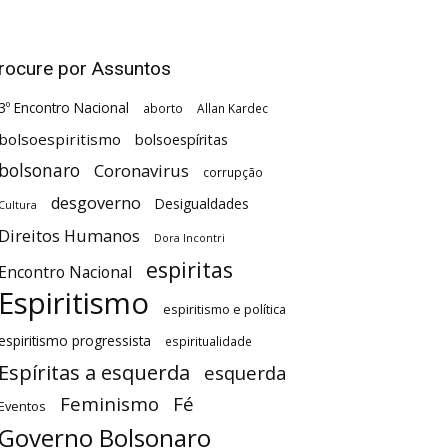
rocure por Assuntos
3º Encontro Nacional
aborto
Allan Kardec
bolsoespiritismo
bolsoespíritas
bolsonaro
Coronavirus
corrupção
desgoverno
Desigualdades
Cultura
Direitos Humanos
Dora Incontri
espiritas
Encontro Nacional
Espiritismo
espiritismo e política
espiritismo progressista
espiritualidade
Espíritas a esquerda
esquerda
Feminismo
Fé
Eventos
Governo Bolsonaro