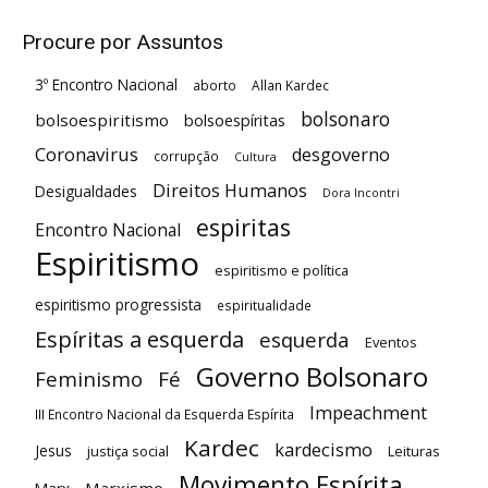
Procure por Assuntos
3º Encontro Nacional
aborto
Allan Kardec
bolsonaro
bolsoespiritismo
bolsoespíritas
Coronavirus
desgoverno
corrupção
Cultura
Direitos Humanos
Desigualdades
Dora Incontri
espiritas
Encontro Nacional
Espiritismo
espiritismo e política
espiritismo progressista
espiritualidade
Espíritas a esquerda
esquerda
Eventos
Governo Bolsonaro
Feminismo
Fé
Impeachment
III Encontro Nacional da Esquerda Espírita
Kardec
kardecismo
Jesus
justiça social
Leituras
Movimento Espírita