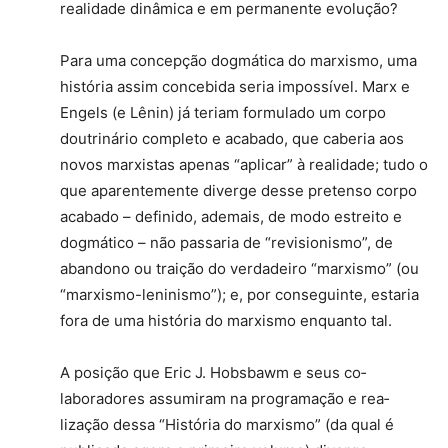
realidade dinâmi­ca e em permanente evolução?
Para uma concepção dogmática do marxis­mo, uma
história assim concebida seria im­possível. Marx e
Engels (e Lênin) já teriam for­mulado um corpo
doutrinário completo e aca­bado, que caberia aos
novos marxistas apenas “aplicar” à realidade; tudo o
que aparente­mente diverge desse pretenso corpo
acabado – definido, ademais, de modo estreito e
dogmático – não passaria de “revisionismo”, de
aban­dono ou traição do verdadeiro “marxismo” (ou
“marxismo-leninismo”); e, por conseguin­te, estaria
fora de uma história do marxismo enquanto tal.
A posição que Eric J. Hobsbawm e seus co­
laboradores assumiram na programação e rea­
lização dessa “História do marxismo” (da qual é