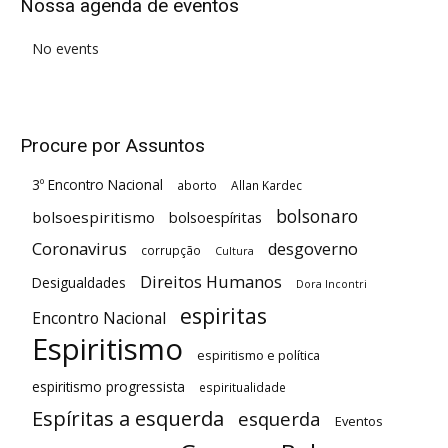
Nossa agenda de eventos
No events
Procure por Assuntos
3º Encontro Nacional
aborto
Allan Kardec
bolsonaro
bolsoespiritismo
bolsoespíritas
Coronavirus
desgoverno
corrupção
Cultura
Direitos Humanos
Desigualdades
Dora Incontri
espiritas
Encontro Nacional
Espiritismo
espiritismo e política
espiritismo progressista
espiritualidade
Espíritas a esquerda
esquerda
Eventos