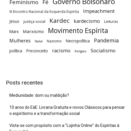
Governo Bolsonaro
Feminismo
Fé
Impeachment
III Encontro Nacional da Esquerda Espírita
Kardec
kardecismo
Jesus
justiça social
Leituras
Movimento Espírita
Marxismo
Marx
Pandemia
Mulheres
Necropolítica
Nazismo
Natal
racismo
Socialismo
política
Preconceito
Religiao
Posts recentes
Mediunidade: dom ou maldição?
10 anos do EàE: Livraria Gratuita e novos Clássicos para pensar
o espiritismo e a transformação social
Vista-se com propósito com a “Lojinha Online” do Espíritas à