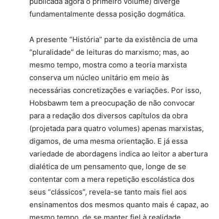
publicada agora o primeiro volume) diverge
fundamentalmente dessa posição dogmática.
A presente “História” parte da existência de uma
“pluralidade” de leituras do marxismo; mas, ao
mesmo tempo, mostra como a teoria mar­xista
conserva um núcleo unitário em meio às
necessárias concretizações e variações. Por is­so,
Hobsbawm tem a preocupação de não con­vocar
para a redação dos diversos capítulos da obra
(projetada para quatro volumes) apenas marxistas,
digamos, de uma mesma orienta­ção. E já essa
variedade de abordagens indica ao leitor a abertura
dialética de um pensamen­to que, longe de se
contentar com a mera repe­tição escolástica dos
seus “clássicos”, revela-se tanto mais fiel aos
ensinamentos dos mesmos quanto mais é capaz, ao
mesmo tempo, de se manter fiel à realidade